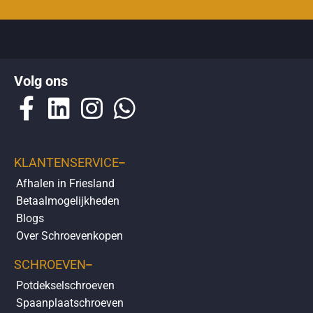
Op de
klantenservicepagina
vindt u makkelijk antwoorden over
Volg ons
bezorgen
,
retourneren
en over uw
bestelling
.
KLANTENSERVICE
Afhalen in Friesland
Betaalmogelijkheden
Blogs
Over Schroevenkopen
SCHROEVEN
Potdekselschroeven
Spaanplaatschroeven