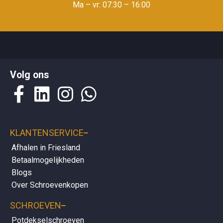
Ma – vr: 07:30 – 16:00
Op de
klantenservicepagina
vindt u makkelijk antwoorden over
Volg ons
bezorgen
,
retourneren
en over uw
bestelling
.
KLANTENSERVICE
Afhalen in Friesland
Betaalmogelijkheden
Blogs
Over Schroevenkopen
SCHROEVEN
Potdekselschroeven