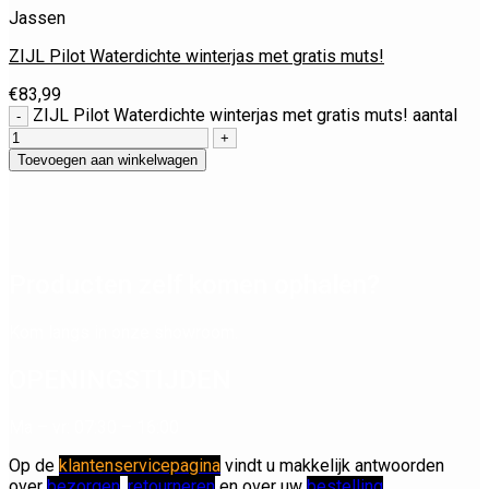
Jassen
ZIJL Pilot Waterdichte winterjas met gratis muts!
€
83,99
ZIJL Pilot Waterdichte winterjas met gratis muts! aantal
Toevoegen aan winkelwagen
Producten zelf komen ophalen?
Kom langs in onze showroom.
OPENINGSTIJDEN
Ma – vr: 07:30 – 16:00
Op de
klantenservicepagina
vindt u makkelijk antwoorden
over
bezorgen
,
retourneren
en over uw
bestelling
.