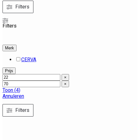
Filters
Filters
Merk
CERVA
Prijs
×
×
Toon
(
4
)
Annuleren
Filters