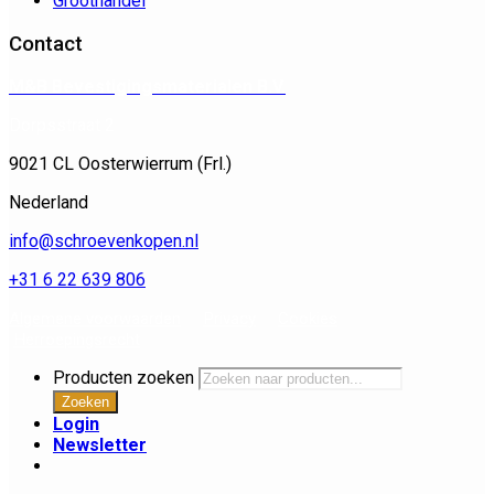
Groothandel
Contact
M&B Bevestigingsmaterialen B.V.
Dorpsstraat 2
9021 CL Oosterwierrum (Frl.)
Nederland
info@schroevenkopen.nl
+31 6 22 639 806
Algemene voorwaarden
Privacy
Cookies
Herroepingsrecht
Producten zoeken
Zoeken
Login
Newsletter