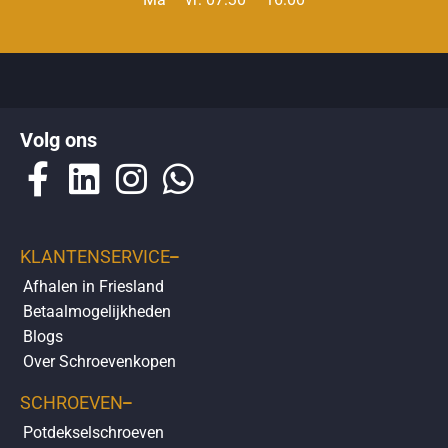
Op de
klantenservicepagina
vindt u makkelijk antwoorden over
Volg ons
bezorgen
,
retourneren
en over uw
bestelling
.
KLANTENSERVICE
Afhalen in Friesland
Betaalmogelijkheden
Blogs
Over Schroevenkopen
SCHROEVEN
Potdekselschroeven