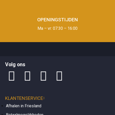
OPENINGSTIJDEN
Ma – vr: 07:30 – 16:00
Op de
klantenservicepagina
vindt u makkelijk antwoorden over
Volg ons
bezorgen
,
retourneren
en over uw
bestelling
.
KLANTENSERVICE
Afhalen in Friesland
Betaalmogelijkheden