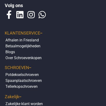
Op de
klantenservicepagina
vindt u makkelijk antwoorden over
Volg ons
bezorgen
,
retourneren
en over uw
bestelling
.
KLANTENSERVICE
Afhalen in Friesland
Betaalmogelijkheden
Blogs
Over Schroevenkopen
SCHROEVEN
Potdekselschroeven
Spaanplaatschroeven
Tellerkopschroeven
Zakelijk
Zakelijke klant worden