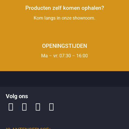
Producten zelf komen ophalen?
Kom langs in onze showroom.
OPENINGSTIJDEN
Ma – vr: 07:30 – 16:00
Op de
klantenservicepagina
vindt u makkelijk antwoorden over
Volg ons
bezorgen
,
retourneren
en over uw
bestelling
.