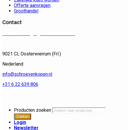
Offerte aanvragen
Groothandel
Contact
M&B Bevestigingsmaterialen B.V.
Dorpsstraat 2
9021 CL Oosterwierrum (Frl.)
Nederland
info@schroevenkopen.nl
+31 6 22 639 806
Algemene voorwaarden
Privacy
Cookies
Herroepingsrecht
Producten zoeken
Zoeken
Login
Newsletter