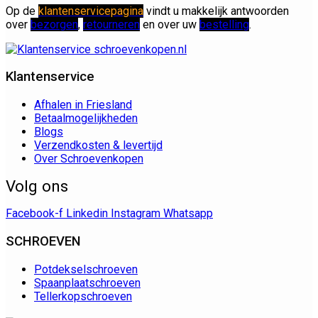
Op de
klantenservicepagina
vindt u makkelijk antwoorden
over
bezorgen
,
retourneren
en over uw
bestelling
.
Klantenservice
Afhalen in Friesland
Betaalmogelijkheden
Blogs
Verzendkosten & levertijd
Over Schroevenkopen
Volg ons
Facebook-f
Linkedin
Instagram
Whatsapp
SCHROEVEN
Potdekselschroeven
Spaanplaatschroeven
Tellerkopschroeven